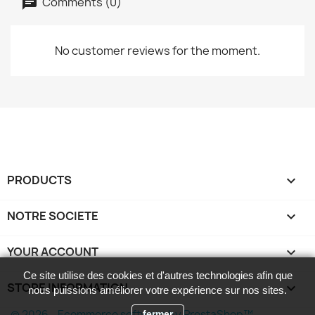
Comments (0)
No customer reviews for the moment.
PRODUCTS

NOTRE SOCIETE

YOUR ACCOUNT

Ce site utilise des cookies et d'autres technologies afin que
STORE INFORMATION
keyboard_arrow_down
nous puissions améliorer votre expérience sur nos sites.
© 2026 - Ecommerce software by PrestaShop™
fermer