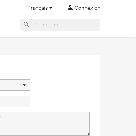


Français
Connexion
search