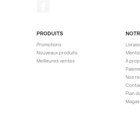
Facebook
PRODUITS
NOTR
Promotions
Livrai
Nouveaux produits
Mentio
Meilleures ventes
A pro
Paieme
Nos r
Conta
Plan d
Magas